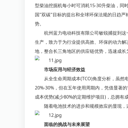
型柴油挖掘机每小时可消耗15-30升柴油，
国"双碳"目标的提出和全球环保法规的日趋
势。
杭州蓝力电动科技有限公司敏锐捕捉到这
生产，致力于为行业提供高效、环保的动力解
地，整合长三角地区的供应链优势，迅速成长
市场应用与经济效益
从全生命周期成本(TCO)角度分析，虽
20%-30%，但在五年使用周期内，凭借显著的
成本优势(减少80%的定期维护项目)，总拥有成
随着电池技术的进步和规模效应的显现，
面临的挑战与未来展望