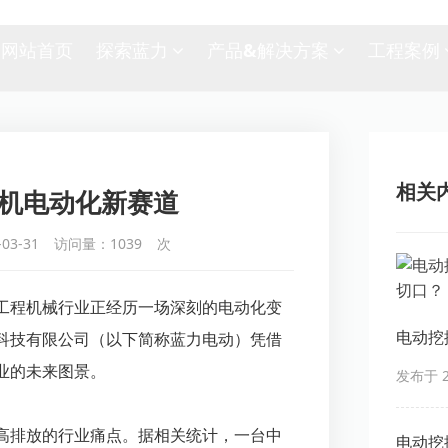
网站首页
探索蓝力
产品&解决方案
工程案例
相关
机电动化新赛道
03-31
访问量：
1039
次
工程机械行业正经历一场深刻的电动化变
电动挖
科技有限公司（以下简称蓝力电动）凭借
口？
业的未来图景。
发布于 20
高排放的行业痛点。据相关统计，一台中
电动挖