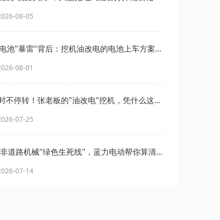
26-08-05
套电池"暴雷"背后：挖机油改电的电池上车方案，
用吗？
26-08-01
时不停转！张老板的"油改电"挖机，凭什么这么
26-07-25
6年非道路机械"绿色生死线"，蓝力电动帮你算清这
26-07-14