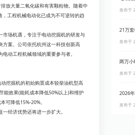
同时排放大量二氧化碳和有害颗粒物。随着中
口？
发布于 20
严格，工程机械电动化已成为不可逆转的趋
21万
一市场机遇，专注于电动挖掘机的研发与
你真敢
发布于 20
决方案。公司依托杭州这一科技创新高
为电动工程机械领域的重要参与者。
两万小
能打？
发布于 20
然电动挖掘机的初始购置成本较柴油机型高
节能效果(能耗成本降低50%以上)和维护
202
笔账
本可降低15%-20%。
发布于 20
这一经济优势还将进一步扩大。