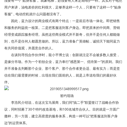
须要有一个“贴身客服”。就象电梯，必须要有人来定期维护一样。其实对于电挖
用户来讲，油电差价的红利很大，足够养这样一个人，只要有了这样一个“贴身
客服”，电动挖机就什么问题都没有了。
因此，蓝力设计的商业模式有两个特点：一是前后市场一体化。即把销售
和服务的利益统一核算。二是把客服送到客户身边。即把原来的中间商、营销
经理变成跟踪服务经理。虽然这些商业模式并不新奇，但并不是任何人都能做
到，也不是任何人都愿意做的。所以，蓝力准备广英雄帖，诚招天下能同蓝力
有共同价值观，并愿意合作的人。
在谈到寻找合作伙伴时，龍小平博士说：创新就注定不会被多数人接受，
是缘分市场。作为一个初创企业，蓝力奉行“感恩第一、优待第一”的原则。我们
并不准备去判断那个企业、那个客户、那个合作者更合适、最有实力；而是坚
信在我们最需要的时候，出现在我们面前的人，就是上帝送给我们的最好伙
伴。
签约现场
李浩民介绍说，在这次宝马展商，我们同“搞二手”联盟签订了战略合作协
议，同时招募了30个特约改造基地，和100名城市合伙人。目的就是一方面广
撒种，另一方面，建立高密度的服务体系，构造一种可以“把客服送到客户身
边”的运营体系。