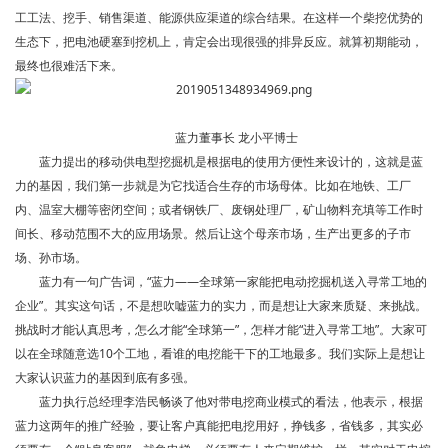
工工法、挖手、销售渠道、能源供应渠道的综合结果。在这样一个柴挖优势的
生态下，把电池硬塞到挖机上，肯定会出现很强的排异反应。就算初期能动，
最终也很难活下来。
蓝力董事长 龙小平博士
蓝力提出的移动供电型挖掘机是根据电的使用方便性来设计的，这就是蓝
力的基因，我们第一步就是为它找适合生存的市场母体。比如在地铁、工厂
内、温室大棚等密闭空间；或者钢铁厂、废钢处理厂，矿山物料充填等工作时
间长、移动范围不大的应用场景。然后让这个母亲市场，生产出更多的子市
场、孙市场。
蓝力有一句广告词，“蓝力——全球第一家能把电动挖掘机送入寻常工地的
企业”。其实这句话，不是想吹嘘蓝力的实力，而是想让大家来质疑、来挑战。
挑战时才能认真思考，怎么才能“全球第一”，怎样才能“进入寻常工地”。大家可
以在全球随意选10个工地，看谁的电挖能干下的工地最多。我们实际上是想让
大家认识蓝力的基因到底有多强。
蓝力执行总经理李浩民畅谈了他对带电挖商业模式的看法，他表示，根据
蓝力这两年的推广经验，要让客户真能把电挖用好，挣钱多，省钱多，其实必