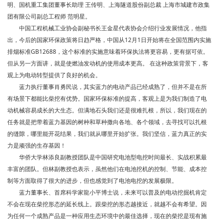
明、国机重工集团董事长助理 王传明、上海隧道股份副总裁 上海市城建市政集
团有限公司副总工程师 范明星。
中国工程机械工业协会副秘书长王金星代表协会介绍行业发展情况，他指
出，今后的国家环保政策将日趋严格，中国从12月1日开始将在全国范围内实施
排烟标准GB12688，这个标准的实施意味着环保执法将更容易，更有据可依。
但从另一方面讲，就是使燃油发动机的使用成本更高。 在这种政策背景下，客
观上为电动转型提供了良好的机会。
蓝力执行董事肖勇民说，其实蓝力的电动产品已经成熟了，但并不是在所
有场景下都能比柴挖有优势。国家环保标准的提高，客观上是为我们制造了电
动机械容易成长的大生态。但满地石头我们还是很难扎根，所以，我们现在的
任务就是把带着蓝力基因的树种和草种撒向各地、各个领域，去寻找可以扎根
的缝隙，哪里能开花结果，我们就从哪里开始扩张。我们坚信，蓝力真正的实
力是顽强的生存基因！
华侨大学林添良副教授团队是中国研究电池型电挖时间最长、实战积累最
丰富的团队。但林副教授也表示，虽然他们在电池挖机的控制、节能、成本控
制等方面取得了很大的进步，但也感觉到了电池电挖的发展极限。
蓝力董事长、首席科学家龍小平博士说，未来可以普及的电动挖掘机肯定
不会在现在柴挖形态的延长线上。跟柴挖的形态越接近，就越不会有希望。因
为任何一个成熟产品是一种应用生态环境中的最佳选择，现在的柴挖是现有施